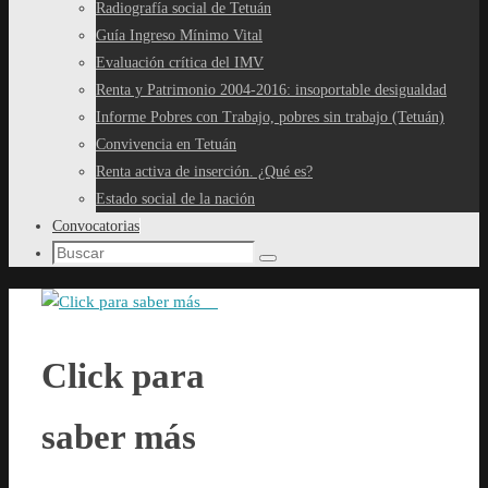
Radiografía social de Tetuán
Guía Ingreso Mínimo Vital
Evaluación crítica del IMV
Renta y Patrimonio 2004-2016: insoportable desigualdad
Informe Pobres con Trabajo, pobres sin trabajo (Tetuán)
Convivencia en Tetuán
Renta activa de inserción. ¿Qué es?
Estado social de la nación
Convocatorias
Búsqueda
Buscar
para:
Click para
saber más