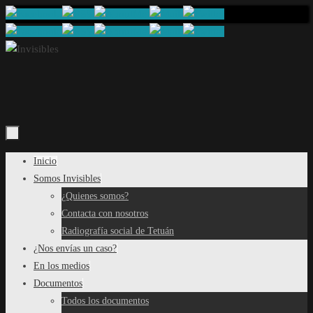
Saltar
al
contenido
Saltar
Inicio
al
Somos Invisibles
contenido
¿Quienes somos?
Contacta con nosotros
Radiografía social de Tetuán
¿Nos envías un caso?
En los medios
Documentos
Todos los documentos