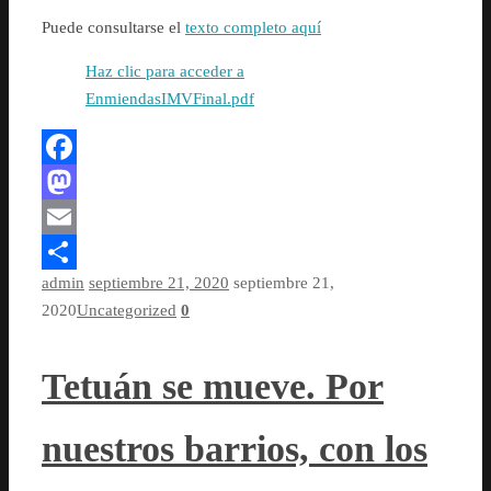
Puede consultarse el
texto completo aquí
Haz clic para acceder a
EnmiendasIMVFinal.pdf
Facebook
Mastodon
Email
admin
septiembre 21, 2020
septiembre 21,
Compartir
2020
Uncategorized
0
Tetuán se mueve. Por
nuestros barrios, con los