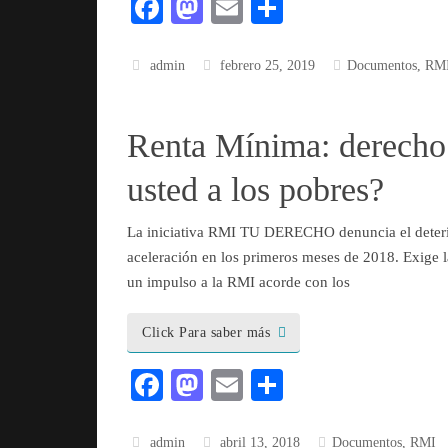
Fa
M
E
C
ce
as
m
o
bo
to
ail
m
admin
febrero 25, 2019
Documentos
,
RM
ok
do
pa
n
rti
Renta Mínima: derecho 
r
usted a los pobres?
La iniciativa RMI TU DERECHO denuncia el deterio
aceleración en los primeros meses de 2018. Exige l
un impulso a la RMI acorde con los
Click Para saber más
Fa
M
E
C
ce
as
m
o
admin
abril 13, 2018
Documentos
,
RMI