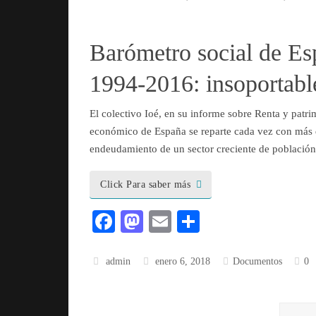
bo
to
ail
m
ok
do
pa
n
rti
Barómetro social de Es
r
1994-2016: insoportabl
El colectivo Ioé, en su informe sobre Renta y patr
económico de España se reparte cada vez con más d
endeudamiento de un sector creciente de población
Click Para saber más
Fa
M
E
C
ce
as
m
o
bo
to
ail
m
admin
enero 6, 2018
Documentos
0
ok
do
pa
n
rti