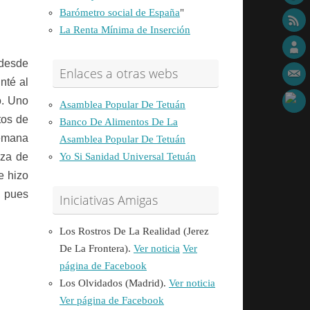
Barómetro social de España
"
La Renta Mínima de Inserción
 desde
Enlaces a otras webs
nté al
o. Uno
Asamblea Popular De Tetuán
tos de
Banco De Alimentos De La
semana
Asamblea Popular De Tetuán
nza de
Yo Si Sanidad Universal Tetuán
e hizo
, pues
Iniciativas Amigas
Los Rostros De La Realidad (Jerez
De La Frontera).
Ver noticia
Ver
página de Facebook
Los Olvidados (Madrid).
Ver noticia
Ver página de Facebook