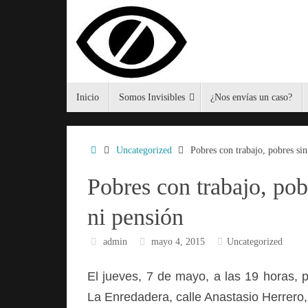
Saltar
al
contenido
Saltar
Inicio
Somos Invisibles
¿Nos envías un caso?
al
contenido
Inicio
Uncategorized
Pobres con trabajo, pobres sin
Pobres con trabajo, pobr
ni pensión
admin
mayo 4, 2015
Uncategorized
El jueves, 7 de mayo, a las 19 horas,
La Enredadera, calle Anastasio Herrero,