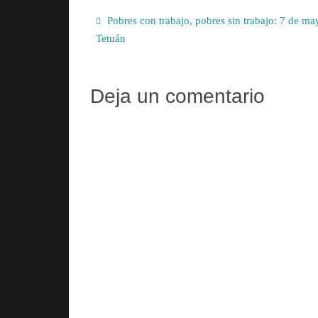
ok
do
pa
n
rti
Pobres con trabajo, pobres sin trabajo: 7 de ma
Tetuán
r
Deja un comentario