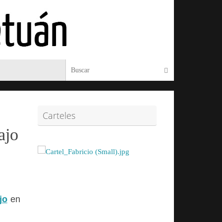
Búsqueda para:
Buscar
Carteles
ajo
jo
en