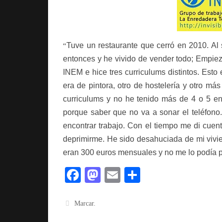
Tuve un restaurante que cerró en 2010. Al
“
entonces y he vivido de vender todo; Empieza
INEM e hice tres curriculums distintos. Est
era de pintora, otro de hostelería y otro má
curriculums y no he tenido más de 4 o 5 en
porque saber que no va a sonar el teléfono
encontrar trabajo. Con el tiempo me di cuen
deprimirme. He sido desahuciada de mi vivie
eran 300 euros mensuales y no me lo podía pe
Fa
M
E
C
ce
as
m
o
bo
to
ail
m
Marcar
.