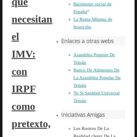
que
Barómetro social de
España
"
necesitan
La Renta Mínima de
Inserción
el
Enlaces a otras webs
IMV:
Asamblea Popular De
Tetuán
con
Banco De Alimentos De
La Asamblea Popular De
Tetuán
IRPF
Yo Si Sanidad Universal
Tetuán
como
Iniciativas Amigas
pretexto,
Los Rostros De La
Realidad (Jerez De La