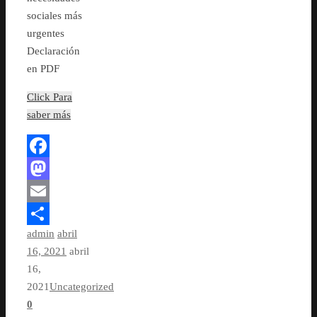
sociales más
urgentes
Declaración
en PDF
Click Para
saber más
Facebook
Mastodon
Email
admin
abril
Compartir
16, 2021
abril
16,
2021
Uncategorized
0