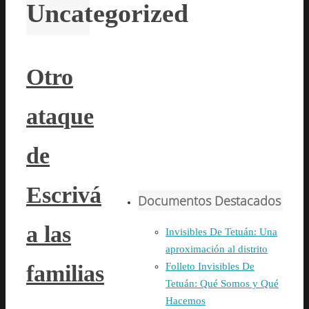
Uncategorized
Otro
ataque
de
Escrivá
Documentos Destacados
a las
Invisibles De Tetuán: Una
aproximación al distrito
familias
Folleto Invisibles De
Tetuán: Qué Somos y Qué
Hacemos