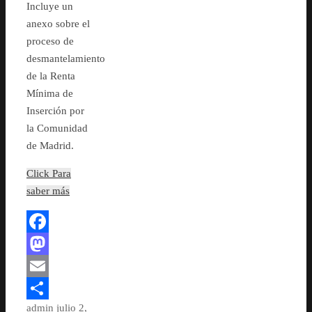
Incluye un
anexo sobre el
proceso de
desmantelamiento
de la Renta
Mínima de
Inserción por
la Comunidad
de Madrid.
Click Para
saber más
Facebook
Mastodon
Email
admin
julio 2,
Compartir