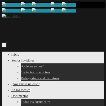
Saltar
al
contenido
Saltar
Inicio
al
Somos Invisibles
contenido
¿Quienes somos?
Contacta con nosotros
Radiografía social de Tetuán
¿Nos envías un caso?
En los medios
Documentos
Todos los documentos