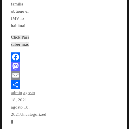
familia
obtiene el
IMV lo
habitual
Click Para
saber más
Facebook
Mastodon
Email
admin
agosto
Compartir
18, 2021
agosto 18,
2021
Uncategorized
0