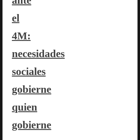
ante
el
4M:
necesidades
sociales
gobierne
quien
gobierne