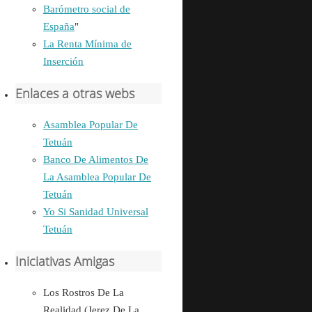
Barómetro social de
España
"
La Renta Mínima de
Inserción
Enlaces a otras webs
Asamblea Popular De
Tetuán
Banco De Alimentos De
La Asamblea Popular De
Tetuán
Yo Si Sanidad Universal
Tetuán
Iniciativas Amigas
Los Rostros De La
Realidad (Jerez De La