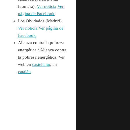
Frontera).
Ver noticia
Ver
página de Facebook
Los Olvidados (Madrid).
Ver noticia
Ver página de
Facebook
Alianza contra la pobreza
energética /
Aliança contra
la pobresa energètica. Ver
web en
castellano
, en
catalán