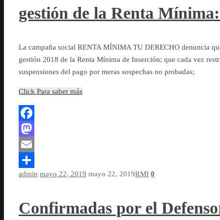
gestión de la Renta Mínima: 
La campaña social RENTA MÍNIMA TU DERECHO denuncia que la
gestión 2018 de la Renta Mínima de Inserción; que cada vez rest
suspensiones del pago por meras sospechas no probadas;
Click Para saber más
Facebook
Mastodon
Email
admin
mayo 22, 2019
mayo 22, 2019
RMI
0
Compartir
Confirmadas por el Defensor