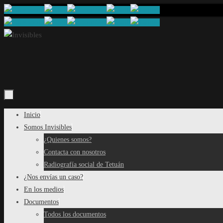
Saltar
al
contenido
Saltar
Inicio
al
Somos Invisibles
contenido
¿Quienes somos?
Contacta con nosotros
Radiografía social de Tetuán
¿Nos envías un caso?
En los medios
Documentos
Todos los documentos