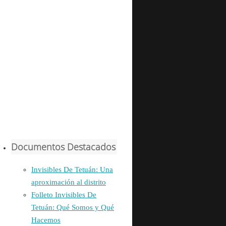
Documentos Destacados
Invisibles De Tetuán: Una
aproximación al distrito
Folleto Invisibles De
Tetuán: Qué Somos y Qué
Hacemos