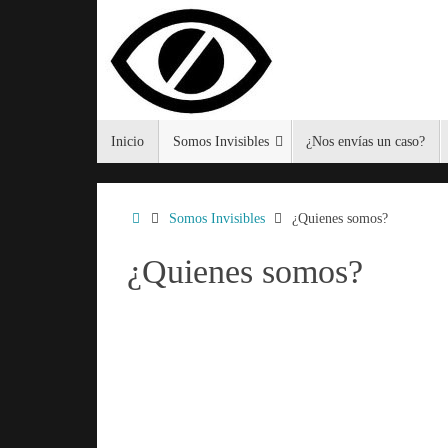
Saltar
al
contenido
Saltar
Inicio
Somos Invisibles
¿Nos envías un caso?
al
contenido
Inicio
Somos Invisibles
¿Quienes somos?
¿Quienes somos?