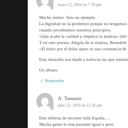
mayo 12, 2014 en 7:58 pm
Mucho ánimo. Sois un ejemplo.
La dignidad no la perdemos porque no tengamos d
cuando prostituimos nuestros principios.
«Que acabe la caridad y empiece la justicia» (del
Y en otro poema, Alegría de la tristeza, Benedetti 
«El dolor por el dolor ajeno es una constancia de 
Esta situación nos duele a todos/as las que estamo
Un abrazo
Responder
A. Tanausu
julio 22, 2014 en 12:45 pm
Esto deberia de recorrer toda España….
Mucha gente lo esta pasando igual o peor.