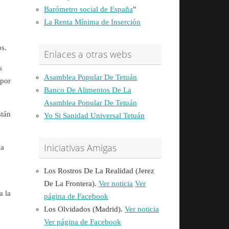
Barómetro social de España
"
La Renta Mínima de Inserción
s.
Enlaces a otras webs
s
Asamblea Popular De Tetuán
 por
Banco De Alimentos De La
Asamblea Popular De Tetuán
stán
Yo Si Sanidad Universal Tetuán
Iniciativas Amigas
 a
Los Rostros De La Realidad (Jerez
De La Frontera).
Ver noticia
Ver
a la
página de Facebook
Los Olvidados (Madrid).
Ver noticia
Ver página de Facebook