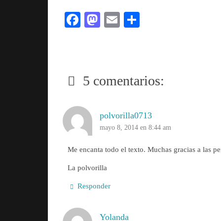
Fa
M
E
C
ce
as
m
o
bo
to
ail
m
ok
do
pa
5 comentarios:
n
rti
r
polvorilla0713
mayo 8, 2014 en 8:44 am
Me encanta todo el texto. Muchas gracias a las pe
La polvorilla
Responder
Yolanda