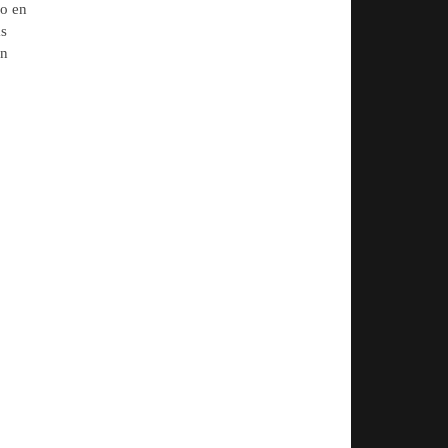
do en
as
an