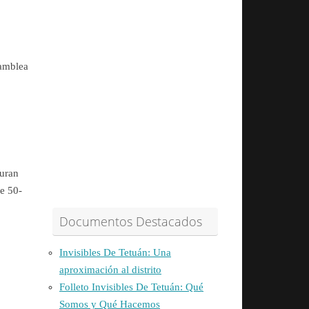
samblea
guran
de 50-
Documentos Destacados
Invisibles De Tetuán: Una
aproximación al distrito
Folleto Invisibles De Tetuán: Qué
Somos y Qué Hacemos