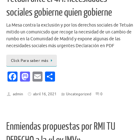
sociales gobierne quien gobierne
La Mesa contra la exclusión y por los derechos sociales de Tetuán
mitido un comunicsdo que recoge la necesidad de un cambio de
rumbo en la Comunidad de Madrid y expone algunas de las
necesidades sociales más urgentes Declaración en PDF
Click Para saber más
Fa
M
E
C
c
as
m
o
e
to
ai
m
admin
abril 16, 2021
Uncategorized
0
b
d
l
p
o
o
ar
o
n
ti
Enmiendas propuestas por RMI TU
k
r