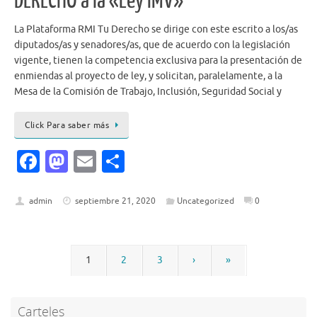
DERECHO a la «Ley IMV»
La Plataforma RMI Tu Derecho se dirige con este escrito a los/as
diputados/as y senadores/as, que de acuerdo con la legislación
vigente, tienen la competencia exclusiva para la presentación de
enmiendas al proyecto de ley, y solicitan, paralelamente, a la
Mesa de la Comisión de Trabajo, Inclusión, Seguridad Social y
Click Para saber más
Fa
M
E
C
c
as
m
o
e
to
ai
m
admin
septiembre 21, 2020
Uncategorized
0
b
d
l
p
o
o
ar
1
2
3
›
»
o
n
ti
k
r
Carteles