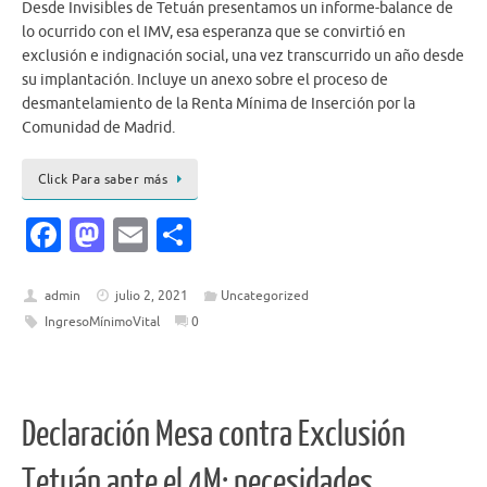
Desde Invisibles de Tetuán presentamos un informe-balance de
lo ocurrido con el IMV, esa esperanza que se convirtió en
exclusión e indignación social, una vez transcurrido un año desde
su implantación. Incluye un anexo sobre el proceso de
desmantelamiento de la Renta Mínima de Inserción por la
Comunidad de Madrid.
Click Para saber más
Fa
M
E
C
c
as
m
o
e
to
ai
m
admin
julio 2, 2021
Uncategorized
IngresoMínimoVital
0
b
d
l
p
o
o
ar
o
n
ti
Declaración Mesa contra Exclusión
k
r
Tetuán ante el 4M: necesidades