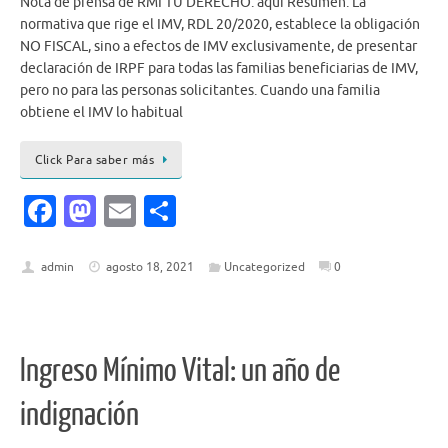
Nota de prensa de RMI TU DERECHO: aquí Resumen: La
normativa que rige el IMV, RDL 20/2020, establece la obligación
NO FISCAL, sino a efectos de IMV exclusivamente, de presentar
declaración de IRPF para todas las familias beneficiarias de IMV,
pero no para las personas solicitantes. Cuando una familia
obtiene el IMV lo habitual
Click Para saber más
Fa
M
E
C
c
as
m
o
e
to
ai
m
admin
agosto 18, 2021
Uncategorized
0
b
d
l
p
o
o
ar
o
n
ti
Ingreso Mínimo Vital: un año de
k
r
indignación