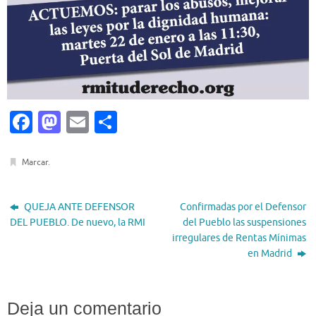
Fa
M
E
C
c
as
m
o
e
to
ai
m
Marcar
.
b
d
l
p
o
o
ar
QUEJA ANTE DEFENSOR
Confirmadas por el Defensor
DEL PUEBLO. De nuevo, la RMI
del Pueblo las suspensiones
o
n
ti
irregulares de Rentas Mínimas
k
r
en Madrid
Deja un comentario