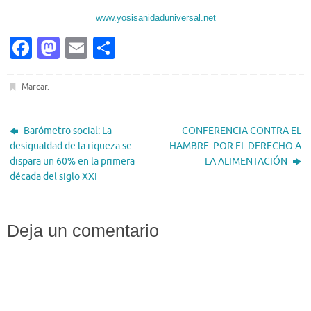
www.yosisanidaduniversal.net
Fa
M
E
C
c
as
m
o
e
to
ai
m
Marcar
.
b
d
l
p
o
o
ar
Barómetro social: La
CONFERENCIA CONTRA EL
desigualdad de la riqueza se
HAMBRE: POR EL DERECHO A
o
n
ti
dispara un 60% en la primera
LA ALIMENTACIÓN
k
r
década del siglo XXI
Deja un comentario