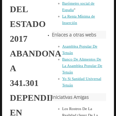
Barómetro social de
DEL
España
"
La Renta Mínima de
ESTADO
Inserción
Enlaces a otras webs
2017
Asamblea Popular De
ABANDONA
Tetuán
Banco De Alimentos De
A
La Asamblea Popular De
Tetuán
Yo Si Sanidad Universal
341.301
Tetuán
DEPENDIENTES
Iniciativas Amigas
Los Rostros De La
EN
Realidad (Jerez De La