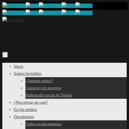
Saltar
al
contenido
Saltar
Inicio
al
Somos Invisibles
contenido
¿Quienes somos?
Contacta con nosotros
Radiografía social de Tetuán
¿Nos envías un caso?
En los medios
Documentos
Todos los documentos