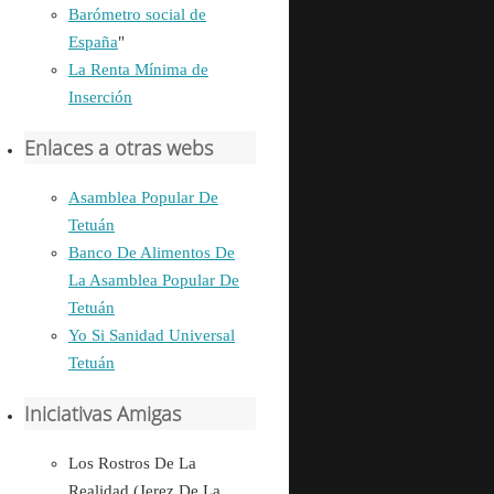
Barómetro social de
España
"
La Renta Mínima de
Inserción
Enlaces a otras webs
Asamblea Popular De
Tetuán
Banco De Alimentos De
La Asamblea Popular De
Tetuán
Yo Si Sanidad Universal
Tetuán
Iniciativas Amigas
Los Rostros De La
Realidad (Jerez De La