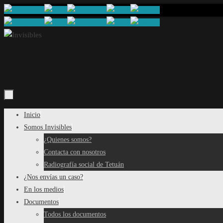
Saltar
al
contenido
Saltar
Inicio
al
Somos Invisibles
contenido
¿Quienes somos?
Contacta con nosotros
Radiografía social de Tetuán
¿Nos envías un caso?
En los medios
Documentos
Todos los documentos