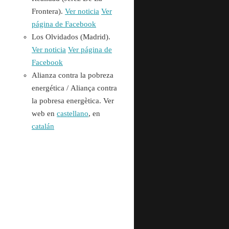
Frontera).
Ver noticia
Ver
página de Facebook
Los Olvidados (Madrid).
Ver noticia
Ver página de
Facebook
Alianza contra la pobreza
energética /
Aliança contra
la pobresa energètica. Ver
web en
castellano
, en
catalán