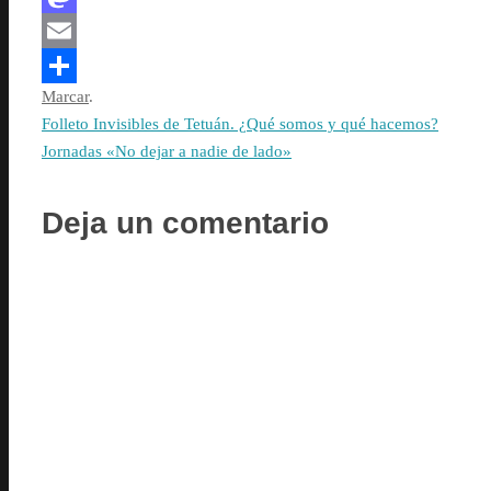
Mastodon
Email
Marcar
.
Compartir
Folleto Invisibles de Tetuán. ¿Qué somos y qué hacemos?
Jornadas «No dejar a nadie de lado»
Deja un comentario