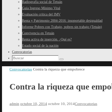
Radiografía social de Tetuán
Guía Ingreso Mínimo Vital
Evaluación crítica del IMV
Renta y Patrimonio 2004-2016: insoportable desigualdad
Informe Pobres con Trabajo, pobres sin trabajo (Tetuán)
Convivencia en Tetuán
Renta activa de inserción. ¿Qué es?
Estado social de la nación
Convocatorias
Búsqueda
Buscar
para:
Inicio
Convocatorias
Contra la riqueza que empobrece
Contra la riqueza que empo
admin
octubre 10, 2014
octubre 10, 2014
Convocatorias