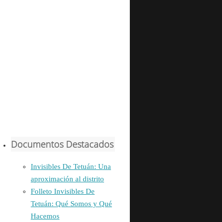
Documentos Destacados
Invisibles De Tetuán: Una
aproximación al distrito
Folleto Invisibles De
Tetuán: Qué Somos y Qué
Hacemos