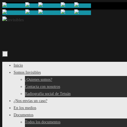
Saltar
al
contenido
Saltar
Inicio
al
Somos Invisibles
contenido
¿Quienes somos?
Contacta con nosotros
Radiografía social de Tetuán
¿Nos envías un caso?
En los medios
Documentos
Todos los documentos