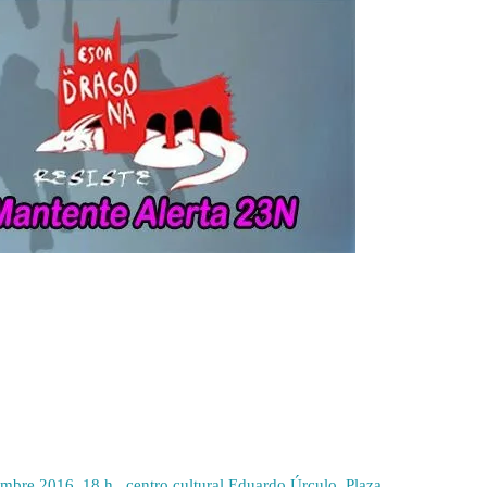
mbre 2016, 18 h., centro cultural Eduardo Úrculo, Plaza