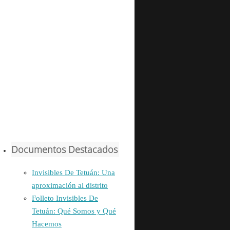
Documentos Destacados
Invisibles De Tetuán: Una
aproximación al distrito
Folleto Invisibles De
Tetuán: Qué Somos y Qué
Hacemos