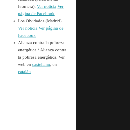
Frontera).
Ver noticia
Ver
página de Facebook
Los Olvidados (Madrid).
Ver noticia
Ver página de
Facebook
Alianza contra la pobreza
energética /
Aliança contra
la pobresa energètica. Ver
web en
castellano
, en
catalán