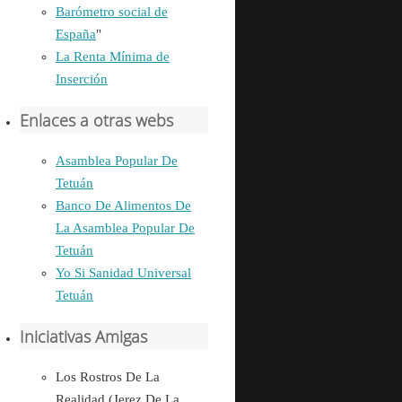
Barómetro social de
España
"
La Renta Mínima de
Inserción
Enlaces a otras webs
Asamblea Popular De
Tetuán
Banco De Alimentos De
La Asamblea Popular De
Tetuán
Yo Si Sanidad Universal
Tetuán
Iniciativas Amigas
Los Rostros De La
Realidad (Jerez De La